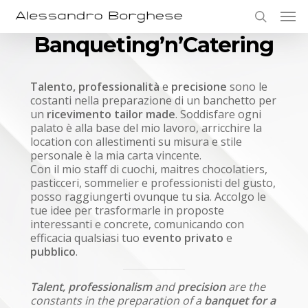
Skip
Men
to
search
main
Banqueting’n’Catering
content
Talento, professionalità
e
precisione
sono le
costanti nella preparazione di un banchetto per
un
ricevimento tailor made
. Soddisfare ogni
palato è alla base del mio lavoro, arricchire la
location con allestimenti su misura e stile
personale è la mia carta vincente.
Con il mio staff di cuochi, maitres chocolatiers,
pasticceri, sommelier e professionisti del gusto,
posso raggiungerti ovunque tu sia. Accolgo le
tue idee per trasformarle in proposte
interessanti e concrete, comunicando con
efficacia qualsiasi tuo
evento privato
e
pubblico
.
Talent, professionalism
and
precision
are the
constants in the preparation of a
banquet for a