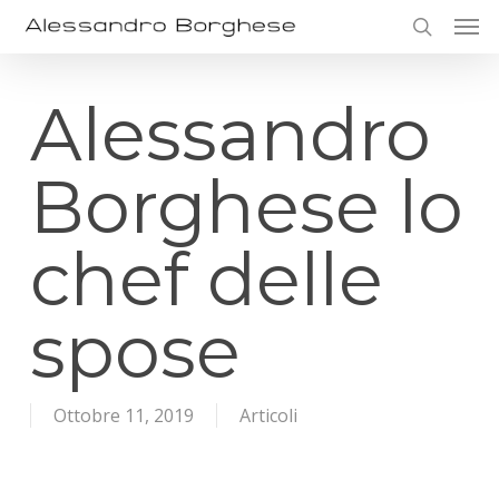
Skip
Men
to
search
main
content
Alessandro
Borghese lo
chef delle
spose
Ottobre 11, 2019
Articoli