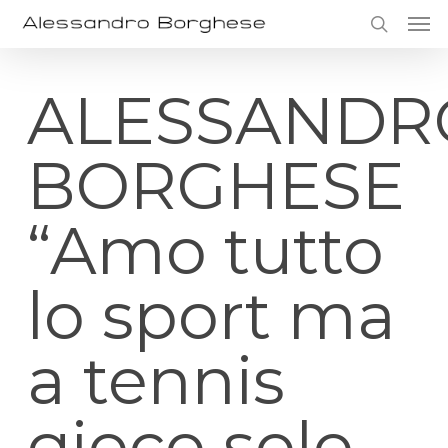
Skip
Men
to
search
main
content
ALESSANDR
BORGHESE
“Amo tutto
lo sport ma
a tennis
gioco solo