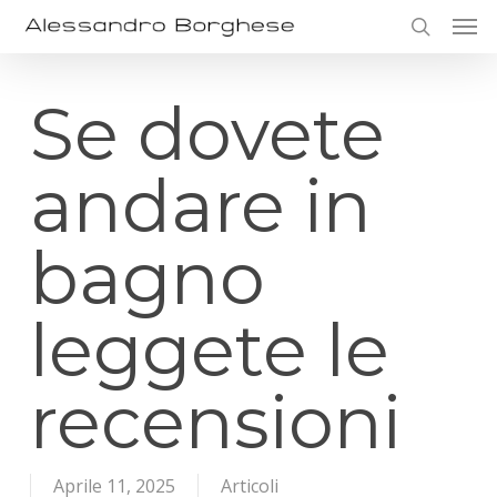
Skip
Men
to
search
main
content
Se dovete
andare in
bagno
leggete le
recensioni
Aprile 11, 2025
Articoli