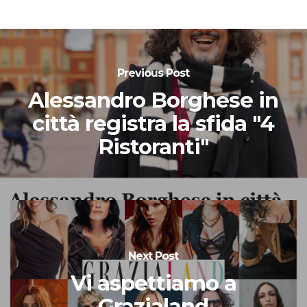
Previous Post
Alessandro Borghese in
città registra la sfida "4
Ristoranti"
Next Post
Vi aspettiamo a
Grazialand