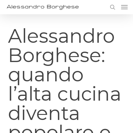
Skip
Men
to
search
main
content
Alessandro
Borghese:
quando
l’alta cucina
diventa
popolare e