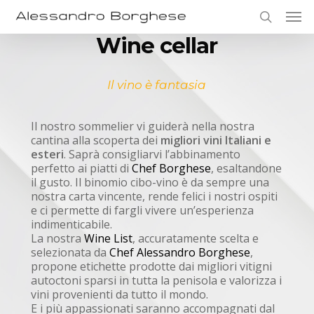
Skip
Men
to
search
main
Wine cellar
content
Il vino è fantasia
Il nostro sommelier vi guiderà nella nostra
cantina alla scoperta dei
migliori vini Italiani e
esteri
. Saprà consigliarvi l’abbinamento
perfetto ai piatti di
Chef Borghese
, esaltandone
il gusto. Il binomio cibo-vino è da sempre una
nostra carta vincente, rende felici i nostri ospiti
e ci permette di fargli vivere un’esperienza
indimenticabile.
La nostra
Wine List
, accuratamente scelta e
selezionata da
Chef Alessandro Borghese
,
propone etichette prodotte dai migliori vitigni
autoctoni sparsi in tutta la penisola e valorizza i
vini provenienti da tutto il mondo.
E i più appassionati saranno accompagnati dal