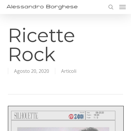
Skip
Men
to
search
main
content
Ricette
Rock
Agosto 20, 2020
Articoli